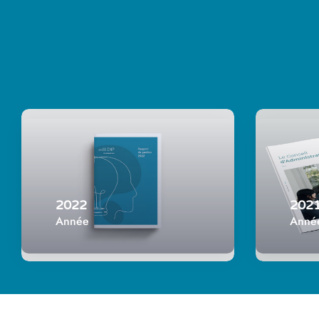
2022
202
Année
Anné