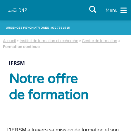
Menu
URGENCES PSYCHIATRIQUES : 032 755 15 15
Accueil
»
Institut de formation et recherche
»
Centre de formation
»
Formation continue
IFRSM
Notre offre
de formation
L’IFRSM à travers sa mission de formation et son