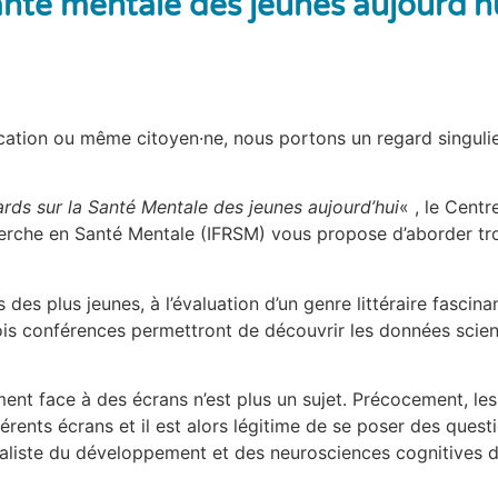
anté mentale des jeunes aujourd'h
ducation ou même citoyen·ne, nous portons un regard singuli
rds sur la Santé Mentale des jeunes aujourd’hui
« , le Cent
cherche en Santé Mentale (IFRSM) vous propose d’aborder tr
des plus jeunes, à l’évaluation d’un genre littéraire fascina
rois conférences permettront de découvrir les données scien
nt face à des écrans n’est plus un sujet. Précocement, les
rents écrans et il est alors légitime de se poser des quest
ialiste du développement et des neurosciences cognitives de