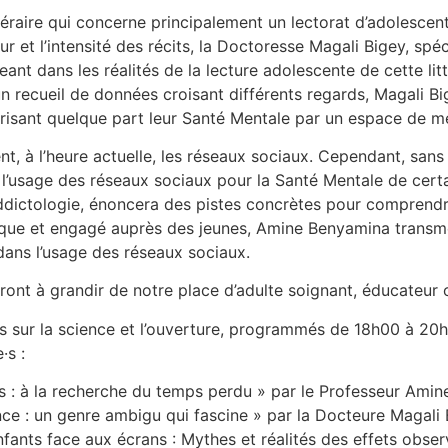
raire qui concerne principalement un lectorat d’adolescent
ur et l’intensité des récits, la Doctoresse Magali Bigey, sp
eant dans les réalités de la lecture adolescente de cette lit
un recueil de données croisant différents regards, Magali 
avorisant quelque part leur Santé Mentale par un espace de 
nt, à l’heure actuelle, les réseaux sociaux. Cependant, sans 
l’usage des réseaux sociaux pour la Santé Mentale de certa
ddictologie, énoncera des pistes concrètes pour comprendre
ifique et engagé auprès des jeunes, Amine Benyamina transm
ans l’usage des réseaux sociaux.
ont à grandir de notre place d’adulte soignant, éducateur 
sur la science et l’ouverture, programmés de 18h00 à 20h0
·s :
ns : à la recherche du temps perdu » par le Professeur Ami
e : un genre ambigu qui fascine » par la Docteure Magali 
nfants face aux écrans : Mythes et réalités des effets obser