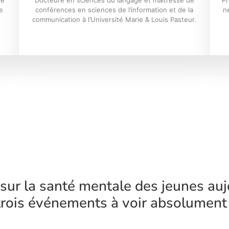
de
Docteure en sciences du langage et maîtresse de
Pr
e
conférences en sciences de l’information et de la
n
communication à l’Université Marie & Louis Pasteur.
sur la santé mentale des jeunes aujo
trois événements à voir absolument 