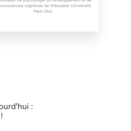
ofesseur de psychologie du développement et de
eurosciences cognitives de l’éducation (Université
Paris Cité).
urd'hui :
!