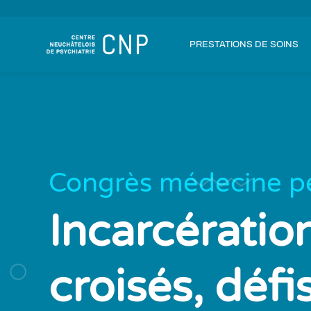
PRESTATIONS DE SOINS
Congrès médecine pé
Incarcération
croisés, défi