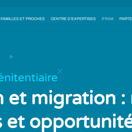
FAMILLES ET PROCHES
CENTRE D’EXPERTISES
IFRSM
PARTE
nitentiaire
 et migration :
s et opportunit